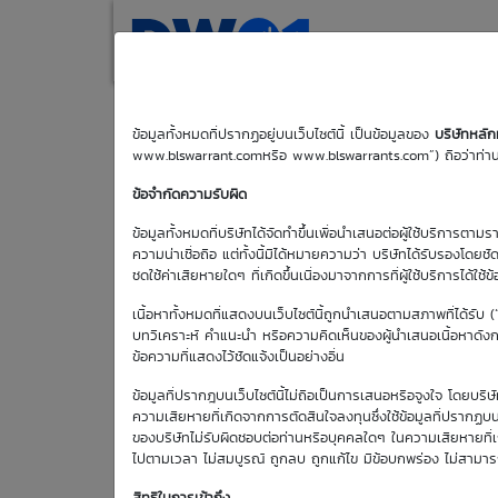
(current)
Home
Search
M
DW01 News
ข้อมูลทั้งหมดที่ปรากฏอยู่บนเว็บไซต์นี้ เป็นข้อมูลของ
บริษัทหลั
www.blswarrant.comหรือ www.blswarrants.com”) ถือว่าท่านได
ข้อจำกัดความรับผิด
ข้อมูลทั้งหมดที่บริษัทได้จัดทำขึ้นเพื่อนำเสนอต่อผู้ใช้บริการตาม
ความน่าเชื่อถือ แต่ทั้งนี้มิได้หมายความว่า บริษัทได้รับรองโดยช
ชดใช้ค่าเสียหายใดๆ ที่เกิดขึ้นเนื่องมาจากการที่ผู้ใช้บริการได้ใช้ข
เนื้อหาทั้งหมดที่แสดงบนเว็บไซต์นี้ถูกนำเสนอตามสภาพที่ได้รับ 
บทวิเคราะห์ คำแนะนำ หรือความคิดเห็นของผู้นำเสนอเนื้อหาดังกล่
ข้อความที่แสดงไว้ชัดแจ้งเป็นอย่างอื่น
ข้อมูลที่ปรากฎบนเว็บไซต์นี้ไม่ถือเป็นการเสนอหรือจูงใจ โดยบร
ความเสียหายที่เกิดจากการตัดสินใจลงทุนซึ่งใช้ข้อมูลที่ปรากฏบน
ของบริษัทไม่รับผิดชอบต่อท่านหรือบุคคลใดๆ ในความเสียหายที่เกิด
ไปตามเวลา ไม่สมบูรณ์ ถูกลบ ถูกแก้ไข มีข้อบกพร่อง ไม่สามา