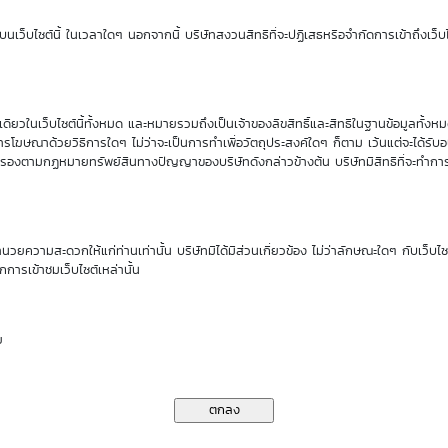
นเว็บไซต์นี้ ในเวลาใดๆ นอกจากนี้ บริษัทสงวนสิทธิที่จะปฏิเสธหรือจำกัดการเข้าถึงเว็บไ
 AM
07 Aug 2026
08:00 AM
DW01 S
DW01 ซีรีส์ T รุ่นใหม่ (7 Aug 26)
26)
ียวในเว็บไซต์นี้ทั้งหมด และหมายรวมถึงเป็นเจ้าของลิขสิทธิ์และสิทธิในฐานข้อมูลทั้ง
รโฆษณาด้วยวิธีการใดๆ ไม่ว่าจะเป็นการทำเพื่อวัตถุประสงค์ใดๆ ก็ตาม เว้นแต่จะได้รั
คุ้มครองตามกฏหมายทรัพย์สินทางปัญญาของบริษัทดังกล่าวข้างต้น บริษัทมีสิทธิที่จะทำกา
ำนวยความสะดวกให้แก่ท่านเท่านั้น บริษัทมิได้มีส่วนเกี่ยวข้อง ไม่ว่าลักษณะใดๆ กับเว็บไ
กการเข้าชมเว็บไซต์เหล่านั้น
ย