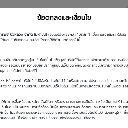
y DW
Highlight DW
มุมความรู้
DW Search
ข้อตกลงและเงื่อนไข
กทรัพย์ บัวหลวง จำกัด (มหาชน)
(ซึ่งต่อไปจะเรียกว่า “บริษัท”) เมื่อท่านเข้าชมและใช้บ
้ยอมรับข้อตกลงและเงื่อนไขการใช้ที่กำหนดดังต่อไปนี้
รายละเอียดที่ปรากฏอยู่บนเว็บไซต์นี้ เป็นข้อมูลที่บริษัทได้พยายามจัดหามาด้วยความระมัดร
ัดแจ้งหรือโดยปริยายว่าข้อมูลที่ปรากฏอยู่บนเว็บไซต์ทั้งหมดดังกล่าวนี้มีความถูกต้องสมบ
้อมูลของบริษัทในเว็บไซต์นี้
(“as is” basis) บริษัทจึงไม่มีข้อรับประกันไม่ว่าในเรื่องใดๆ และโปรดทราบว่าบรรดาบทวิ
าวเท่านั้น การที่เนื้อหานั้นปรากฏบนเว็บไซต์นี้ มิได้เป็นการแสดงว่าบริษัทเห็นพ้องหรื
ิษัทให้ทำการซื้อหรือขายหลักทรัพย์ใดๆ หรือตราสารทางการเงินอื่นๆ หรือเป็นการให้คำแน
เว็บไซต์นี้เป็นพื้นฐาน ท่านจึงต้องเป็นผู้รับความเสี่ยงภัยด้วยตนเองหากมีการกระทำหรื
ขึ้น ไม่ว่าโดยทางตรงหรือทางอ้อม จากการใช้เนื้อหาบนเว็บไซต์นี้ไม่ว่าด้วยเหตุใดๆ ซึ่ง
รถแสดงผล มีไวรัสคอมพิวเตอร์ หรือความขัดข้องของระบบสื่อสาร