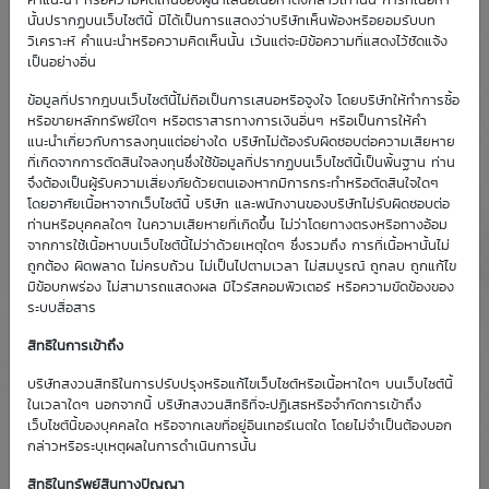
คำแนะนำ หรือความคิดเห็นของผู้นำเสนอเนื้อหาดังกล่าวเท่านั้น การที่เนื้อหา
นั้นปรากฏบนเว็บไซต์นี้ มิได้เป็นการแสดงว่าบริษัทเห็นพ้องหรือยอมรับบท
วิเคราะห์ คำแนะนำหรือความคิดเห็นนั้น เว้นแต่จะมีข้อความที่แสดงไว้ชัดแจ้ง
เป็นอย่างอื่น
ข้อมูลที่ปรากฎบนเว็บไซต์นี้ไม่ถือเป็นการเสนอหรือจูงใจ โดยบริษัทให้ทำการซื้อ
หรือขายหลักทรัพย์ใดๆ หรือตราสารทางการเงินอื่นๆ หรือเป็นการให้คำ
แนะนำเกี่ยวกับการลงทุนแต่อย่างใด บริษัทไม่ต้องรับผิดชอบต่อความเสียหาย
ที่เกิดจากการตัดสินใจลงทุนซึ่งใช้ข้อมูลที่ปรากฏบนเว็บไซต์นี้เป็นพื้นฐาน ท่าน
จึงต้องเป็นผู้รับความเสี่ยงภัยด้วยตนเองหากมีการกระทำหรือตัดสินใจใดๆ
โดยอาศัยเนื้อหาจากเว็บไซต์นี้ บริษัท และพนักงานของบริษัทไม่รับผิดชอบต่อ
ท่านหรือบุคคลใดๆ ในความเสียหายที่เกิดขึ้น ไม่ว่าโดยทางตรงหรือทางอ้อม
จากการใช้เนื้อหาบนเว็บไซต์นี้ไม่ว่าด้วยเหตุใดๆ ซึ่งรวมถึง การที่เนื้อหานั้นไม่
ถูกต้อง ผิดพลาด ไม่ครบถ้วน ไม่เป็นไปตามเวลา ไม่สมบูรณ์ ถูกลบ ถูกแก้ไข
มีข้อบกพร่อง ไม่สามารถแสดงผล มีไวรัสคอมพิวเตอร์ หรือความขัดข้องของ
ระบบสื่อสาร
สิทธิในการเข้าถึง
บริษัทสงวนสิทธิในการปรับปรุงหรือแก้ไขเว็บไซต์หรือเนื้อหาใดๆ บนเว็บไซต์นี้
ในเวลาใดๆ นอกจากนี้ บริษัทสงวนสิทธิที่จะปฏิเสธหรือจำกัดการเข้าถึง
เว็บไซต์นี้ของบุคคลใด หรือจากเลขที่อยู่อินเทอร์เนตใด โดยไม่จำเป็นต้องบอก
กล่าวหรือระบุเหตุผลในการดำเนินการนั้น
สิทธิในทรัพย์สินทางปัญญา