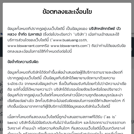
ข้อตกลงและเงื่อนไข
DW Nearly
Expire
ข้อมูลทั้งหมดที่ปรากฏอยู่บนเว็บไซต์นี้ เป็นข้อมูลของ
บริษัทหลักทรัพย์ บัว
หลวง จำกัด (มหาชน)
(ซึ่งต่อไปจะเรียกว่า “บริษัท”) เมื่อท่านเข้าชมและใช้
บริการส่วนใดของเว็บไซต์นี้ (“www.bualuang.co.th,
www.blswarrant.comหรือ www.blswarrants.com”) ถือว่าท่านได้ยอมรับข้อ
Last trade date: -
ตกลงและเงื่อนไขการใช้ที่กำหนดดังต่อไปนี้
Last trade date: -
ข้อจำกัดความรับผิด
No data available in table
Disclaimer
ข้อมูลทั้งหมดที่บริษัทได้จัดทำขึ้นเพื่อนำเสนอต่อผู้ใช้บริการตามรายละเอียดที่
ปรากฏอยู่บนเว็บไซต์นี้ เป็นข้อมูลที่บริษัทได้พยายามจัดหามาด้วยความ
ผู้ใช้สิทธิตามใบสำคัญแสดงสิทธิอนุพันธ์ อาจมีภาระภาษีที่เกิด
ระมัดระวัง จากแหล่งข้อมูลต่างๆ ซึ่งเป็นที่ยอมรับกันโดยทั่วไปว่ามีความน่าเชื่อ
ถือ แต่ทั้งนี้มิได้หมายความว่า บริษัทได้รับรองโดยชัดแจ้งหรือโดยปริยายว่า
ขึ้นจากการใช้สิทธิ โดยต้องนำเงินสดส่วนต่างตามจำนวนใบ
ข้อมูลที่ปรากฏอยู่บนเว็บไซต์ทั้งหมดดังกล่าวนี้มีความถูกต้องสมบูรณ์และน่า
สำคัญแสดงสิทธิอนุพันธ์ที่ใช้สิทธิไปรวมเป็นเงินได้เพื่อยื่นเสีย
เชื่อถือแต่อย่างใด อีกทั้งบริษัทจะไม่ขอรับผิดชอบในการชดใช้ค่าเสียหายใดๆ ที่
ภาษีเงินได้ประจำปีของผู้ใช้สิทธิเอง ทั้งนี้ เป็นไปตามประมวล
เกิดขึ้นเนื่องมาจากการที่ผู้ใช้บริการได้ใช้ข้อมูลของบริษัทในเว็บไซต์นี้
รัษฎากร รวมถึงกฎหมายและกฎเกณฑ์ว่าด้วยภาษีอากรที่
เนื้อหาทั้งหมดที่แสดงบนเว็บไซต์นี้ถูกนำเสนอตามสภาพที่ได้รับ (“as is”
เกี่ยวข้อง ซึ่งผู้ใช้สิทธิมีหน้าที่ต้องศึกษาข้อมูลและปฏิบัติตามโดย
basis) บริษัทจึงไม่มีข้อรับประกันไม่ว่าในเรื่องใดๆ และโปรดทราบว่าบรรดาบท
เคร่งครัด
วิเคราะห์ คำแนะนำ หรือความคิดเห็นใดๆ ที่แสดงบนเว็บไซต์นี้เป็นบทวิเคราะห์