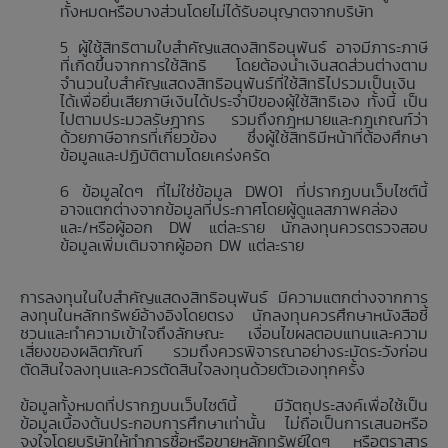
ทั้งหมดหรือบางส่วนโดยไม่ได้รับอนุญาตจากบริษัท
ผู้ใช้สิทธิตามใบสำคัญแสดงสิทธิอนุพันธ์ อาจมีภาระภาษี
ที่เกิดขึ้นจากการใช้สิทธิ โดยต้องนำเงินสดส่วนต่างตาม
จำนวนใบสำคัญแสดงสิทธิอนุพันธ์ที่ใช้สิทธิไปรวมเป็นเงิน
ได้เพื่อยื่นเสียภาษีเงินได้ประจำปีของผู้ใช้สิทธิเอง ทั้งนี้ เป็น
ไปตามประมวลรัษฎากร รวมถึงกฎหมายและกฎเกณฑ์ว่า
ด้วยภาษีอากรที่เกี่ยวข้อง ซึ่งผู้ใช้สิทธิมีหน้าที่ต้องศึกษา
ข้อมูลและปฏิบัติตามโดยเคร่งครัด
ข้อมูลใดๆ ที่ไม่ใช่ข้อมูล DW01 ที่ปรากฏบนเว็บไซต์นี้
อาจแตกต่างจากข้อมูลที่ประกาศโดยผู้ดูแลสภาพคล่อง
และ/หรือผู้ออก DW แต่ละราย นักลงทุนควรตรวจสอบ
ข้อมูลเพิ่มเติมจากผู้ออก DW แต่ละราย
การลงทุนในใบสำคัญแสดงสิทธิอนุพันธ์ มีความแตกต่างจากการ
ลงทุนในหลักทรัพย์อ้างอิงโดยตรง นักลงทุนควรศึกษาหนังสือชี้
ชวนและทำความเข้าใจถึงลักษณะ เงื่อนไขผลตอบแทนและความ
เสี่ยงของผลิตภัณฑ์ รวมถึงควรพิจารณาอย่างระมัดระวังก่อน
ตัดสินใจลงทุนและควรตัดสินใจลงทุนด้วยตัวเองทุกครั้ง
ข้อมูลทั้งหมดที่ปรากฏบนเว็บไซต์นี้ มีวัตถุประสงค์เพื่อใช้เป็น
ข้อมูลเบื้องต้นประกอบการศึกษาเท่านั้น ไม่ถือเป็นการเสนอหรือ
จูงใจโดยบริษัทให้ทำการซื้อหรือขายหลักทรัพย์ใดๆ หรือตราสาร