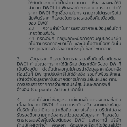
ให้กับนักลงทุนไปเป็นจำนวนมาก ซึ่งอาจส่งผลให้มี
จำนวน DW01 ไม่เพียงพอในการควบคุมราคา ทำให้
ราคา DW01 ที่ถูกซื้อขายในกระดานอาจไม่ตรงหรือไม่
สัมพันธ์ราคาที่แสดงในตารางเสนอซื้อคืนเบื้องต้น
ของ DW01
ความล่าช้าในการแสดงราคาและข้อมูลอื่นใดที่
เกี่ยวข้องสิ้นวัน
กรณีอื่นๆ ที่อยู่นอกเหนือการควบคุมของบริษัท
ที่ไม่สามารถคาดหมายได้ และเป็นไปตามข้อยกเว้นใน
การดูแลสภาพคล่องตามที่ระบุในข้อกำหนดสิทธิ
ข้อมูลราคาที่แสดงในตารางเสนอซื้อคืนเบื้องต้นของ
DW01 คำนวณจากราคาใช้สิทธิและอัตราใช้สิทธิของ DW ที่
เป็นปัจจุบัน ดังนั้นนักลงทุนไม่ควรนำข้อมูลราคาย้อนหลัง
ก่อนวันที่ DW ถูกปรับสิทธิไปใช้อ้างอิง รวมทั้งพึงระลึกและ
เข้าใจว่าข้อมูลราคาในอนาคตอาจมีการเปลี่ยนแปลงหากมี
การปรับสิทธิจากการจ่ายสิทธิประโยชน์บนหลักทรัพย์
อ้างอิง (Corporate Action) เกิดขึ้น
บริษัทได้จัดทำข้อมูลราคาที่แสดงในตารางเสนอซื้อคืน
เบื้องต้นของ DW01 ด้วยความระมัดระวัง จากแหล่งข้อมูล
ที่บริษัทเห็นว่ามีความน่าเชื่อถือ อย่างไรก็ตาม บริษัทไม่อาจ
รับรองถึงความถูกต้องครบถ้วนของข้อมูลราคาที่แสดงใน
ตารางเสนอซื้อคืนเบื้องต้นของ DW01 นอกจากนี้ บริษัท
ห้ามมิให้ผู้ใดทำซ้ำ คัดลอก ดัดแปลงหรือแก้ไขข้อมูลไม่ว่า