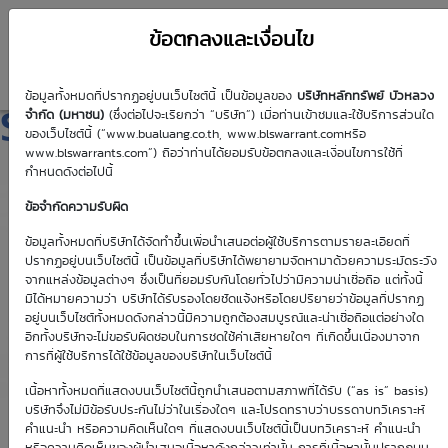
ข้อตกลงและเงื่อนไข
ข้อมูลทั้งหมดที่ปรากฏอยู่บนเว็บไซต์นี้ เป็นข้อมูลของ
บริษัทหลักทรัพย์ บัวหลวง
SCC01C2607A
จำกัด (มหาชน)
(ซึ่งต่อไปจะเรียกว่า “บริษัท”) เมื่อท่านเข้าชมและใช้บริการส่วนใด
ของเว็บไซต์นี้ (“www.bualuang.co.th, www.blswarrant.comหรือ
www.blswarrants.com”) ถือว่าท่านได้ยอมรับข้อตกลงและเงื่อนไขการใช้ที่
กำหนดดังต่อไปนี้
ข้อจำกัดความรับผิด
วันซื้อขายปัจจุบัน
9 ส.ค. 2569
ข้อมูลทั้งหมดที่บริษัทได้จัดทำขึ้นเพื่อนำเสนอต่อผู้ใช้บริการตามรายละเอียดที่
ปรากฏอยู่บนเว็บไซต์นี้ เป็นข้อมูลที่บริษัทได้พยายามจัดหามาด้วยความระมัดระวัง
วันซื้อขายวันแรก
วันซื้อขายวันสุดท้าย
จากแหล่งข้อมูลต่างๆ ซึ่งเป็นที่ยอมรับกันโดยทั่วไปว่ามีความน่าเชื่อถือ แต่ทั้งนี้
1 ม.ค. 2513
1 ม.ค. 2513
มิได้หมายความว่า บริษัทได้รับรองโดยชัดแจ้งหรือโดยปริยายว่าข้อมูลที่ปรากฏ
อยู่บนเว็บไซต์ทั้งหมดดังกล่าวนี้มีความถูกต้องสมบูรณ์และน่าเชื่อถือแต่อย่างใด
อีกทั้งบริษัทจะไม่ขอรับผิดชอบในการชดใช้ค่าเสียหายใดๆ ที่เกิดขึ้นเนื่องมาจาก
การที่ผู้ใช้บริการได้ใช้ข้อมูลของบริษัทในเว็บไซต์นี้
เนื้อหาทั้งหมดที่แสดงบนเว็บไซต์นี้ถูกนำเสนอตามสภาพที่ได้รับ (“as is” basis)
Effective Gearing
Sensitivity
บริษัทจึงไม่มีข้อรับประกันไม่ว่าในเรื่องใดๆ และโปรดทราบว่าบรรดาบทวิเคราะห์
คำแนะนำ หรือความคิดเห็นใดๆ ที่แสดงบนเว็บไซต์นี้เป็นบทวิเคราะห์ คำแนะนำ