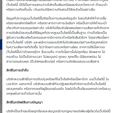
0.00
0.00
หรือความคิดเห็นของผู้นำเสนอเนื้อหาดังกล่าวเท่านั้น การที่เนื้อหานั้นปรากฏบน
เว็บไซต์นี้ มิได้เป็นการแสดงว่าบริษัทเห็นพ้องหรือยอมรับบทวิเคราะห์ คำแนะนำ
หรือความคิดเห็นนั้น เว้นแต่จะมีข้อความที่แสดงไว้ชัดแจ้งเป็นอย่างอื่น
Time Decay
TTM (days)
ข้อมูลที่ปรากฎบนเว็บไซต์นี้ไม่ถือเป็นการเสนอหรือจูงใจ โดยบริษัทให้ทำการซื้อ
หรือขายหลักทรัพย์ใดๆ หรือตราสารทางการเงินอื่นๆ หรือเป็นการให้คำแนะนำ
0.00 %
เกี่ยวกับการลงทุนแต่อย่างใด บริษัทไม่ต้องรับผิดชอบต่อความเสียหายที่เกิดจาก
การตัดสินใจลงทุนซึ่งใช้ข้อมูลที่ปรากฏบนเว็บไซต์นี้เป็นพื้นฐาน ท่านจึงต้องเป็น
ผู้รับความเสี่ยงภัยด้วยตนเองหากมีการกระทำหรือตัดสินใจใดๆ โดยอาศัยเนื้อหา
จากเว็บไซต์นี้ บริษัท และพนักงานของบริษัทไม่รับผิดชอบต่อท่านหรือบุคคลใดๆ
DW Indicators
ในความเสียหายที่เกิดขึ้น ไม่ว่าโดยทางตรงหรือทางอ้อม จากการใช้เนื้อหาบน
เว็บไซต์นี้ไม่ว่าด้วยเหตุใดๆ ซึ่งรวมถึง การที่เนื้อหานั้นไม่ถูกต้อง ผิดพลาด ไม่
Effective Gearing
: 0.00
ครบถ้วน ไม่เป็นไปตามเวลา ไม่สมบูรณ์ ถูกลบ ถูกแก้ไข มีข้อบกพร่อง ไม่
สามารถแสดงผล มีไวรัสคอมพิวเตอร์ หรือความขัดข้องของระบบสื่อสาร
Sensitivity
: 0.00
สิทธิในการเข้าถึง
บริษัทสงวนสิทธิในการปรับปรุงหรือแก้ไขเว็บไซต์หรือเนื้อหาใดๆ บนเว็บไซต์นี้ ใน
Time Decay (%)
: 0.00%
เวลาใดๆ นอกจากนี้ บริษัทสงวนสิทธิที่จะปฏิเสธหรือจำกัดการเข้าถึงเว็บไซต์นี้
ของบุคคลใด หรือจากเลขที่อยู่อินเทอร์เนตใด โดยไม่จำเป็นต้องบอกกล่าวหรือระบุ
เหตุผลในการดำเนินการนั้น
Implied Volatility
: 0.00%
สิทธิในทรัพย์สินทางปัญญา
:
บริษัทเป็นเจ้าของโดยถูกต้องและสมบูรณ์ตามกฏหมายแต่เพียงผู้เดียวในเว็บไซต์นี้