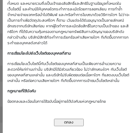
Historical
ทั้งหมด และหมายรวมถึงเป็นเจ้าของลิขสิทธิ์และสิทธิในฐานข้อมูลทั้งหมดใน
: 0.00%
0.00%
(as of 1
เว็บไซต์นี้ และห้ามมิให้บุคคลใดกระทำการละเมิดโดยการลอกเลียน การทำซ้ำ
Volatility
จำหน่ายจ่ายแจกหรือนำไปตีพิมพ์ และ/หรือทำการโฆษณาด้วยวิธีการใดๆ ไม่ว่าจะ
(as of 1
Jan 70)
เป็นการทำเพื่อวัตถุประสงค์ใดๆ ก็ตาม เว้นแต่จะได้รับอนุญาตเป็นลายลักษณ์
Jan 70)
อักษรจากบริษัทเสียก่อน หากผู้ใดทำการละเมิดลิขสิทธิ์ในความเป็นเจ้าของ และสิ
ทธิใดๆ ที่ได้รับความคุ้มครองตามกฏหมายทรัพย์สินทางปัญญาของบริษัทดัง
กล่าวข้างต้น บริษัทมีสิทธิที่จะทำการเรียกร้องค่าเสียหายใดๆ ที่เกิดขึ้นจากการก
Moneyness
: ATM / 0.00%
ระทำของบุคคลดังกล่าวได้
การเชื่อมโยงไปยังเว็บไซต์ของบุคคลที่สาม
Delta
: 0.00%
การเชื่อมโยงเว็บไซต์นี้กับเว็บไซต์ของบุคคลที่สามเป็นเพียงการอำนวยความ
สะดวกให้แก่ท่านเท่านั้น บริษัทมิได้มีส่วนเกี่ยวข้อง ไม่ว่าลักษณะใดๆ กับเว็บไซต์
All in Premium
: 0.00%
ของบุคคลที่สามเหล่านั้น และบริษัทไม่รับผิดชอบต่อเนื้อหาใดๆ ที่แสดงบนเว็บไซต์
เหล่านั้น หรือต่อความเสียหายใดๆ ที่เกิดขึ้นจากการเข้าชมเว็บไซต์เหล่านั้น
Intrinsic Value
กฏหมายที่ใช้บังคับ
: 0.00
(THB)
ข้อตกลงและเงื่อนไขการใช้ฉบับนี้อยู่ภายใต้บังคับแห่งกฏหมายไทย
Time Value (THB)
: 0.00
Outstanding
: -