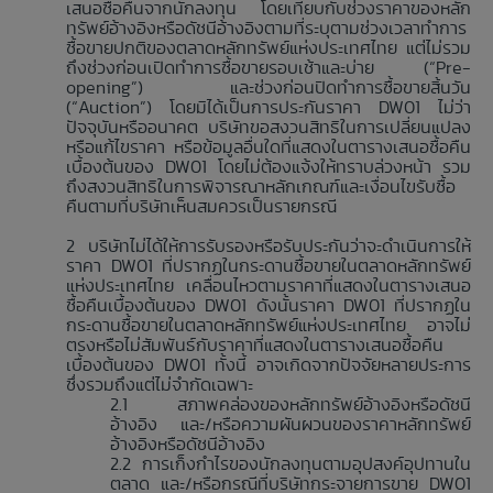
เสนอซื้อคืนจากนักลงทุน โดยเทียบกับช่วงราคาของหลัก
ทรัพย์อ้างอิงหรือดัชนีอ้างอิงตามที่ระบุตามช่วงเวลาทำการ
ซื้อขายปกติของตลาดหลักทรัพย์แห่งประเทศไทย แต่ไม่รวม
ถึงช่วงก่อนเปิดทำการซื้อขายรอบเช้าและบ่าย (“Pre-
opening”) และช่วงก่อนปิดทำการซื้อขายสิ้นวัน
(“Auction”) โดยมิได้เป็นการประกันราคา DW01 ไม่ว่า
ปัจจุบันหรืออนาคต บริษัทขอสงวนสิทธิในการเปลี่ยนแปลง
หรือแก้ไขราคา หรือข้อมูลอื่นใดที่แสดงในตารางเสนอซื้อคืน
เบื้องต้นของ DW01 โดยไม่ต้องแจ้งให้ทราบล่วงหน้า รวม
ถึงสงวนสิทธิในการพิจารณาหลักเกณฑ์และเงื่อนไขรับซื้อ
คืนตามที่บริษัทเห็นสมควรเป็นรายกรณี
บริษัทไม่ได้ให้การรับรองหรือรับประกันว่าจะดำเนินการให้
ราคา DW01 ที่ปรากฏในกระดานซื้อขายในตลาดหลักทรัพย์
แห่งประเทศไทย เคลื่อนไหวตามราคาที่แสดงในตารางเสนอ
ซื้อคืนเบื้องต้นของ DW01 ดังนั้นราคา DW01 ที่ปรากฏใน
กระดานซื้อขายในตลาดหลักทรัพย์แห่งประเทศไทย อาจไม่
ตรงหรือไม่สัมพันธ์กับราคาที่แสดงในตารางเสนอซื้อคืน
เบื้องต้นของ DW01 ทั้งนี้ อาจเกิดจากปัจจัยหลายประการ
ซึ่งรวมถึงแต่ไม่จำกัดเฉพาะ
สภาพคล่องของหลักทรัพย์อ้างอิงหรือดัชนี
อ้างอิง และ/หรือความผันผวนของราคาหลักทรัพย์
อ้างอิงหรือดัชนีอ้างอิง
การเก็งกำไรของนักลงทุนตามอุปสงค์อุปทานใน
ตลาด และ/หรือกรณีที่บริษัทกระจายการขาย DW01