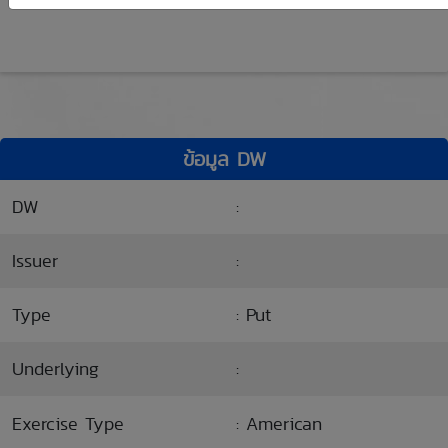
ข้อมูล DW
DW
:
Issuer
:
Type
: Put
Underlying
:
Exercise Type
: American