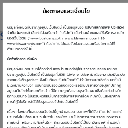
ข้อตกลงและเงื่อนไข
ข้อมูลทั้งหมดที่ปรากฏอยู่บนเว็บไซต์นี้ เป็นข้อมูลของ
บริษัทหลักทรัพย์ บัวหลวง
SCB01P2507A
จำกัด (มหาชน)
(ซึ่งต่อไปจะเรียกว่า “บริษัท”) เมื่อท่านเข้าชมและใช้บริการส่วนใด
ของเว็บไซต์นี้ (“www.bualuang.co.th, www.blswarrant.comหรือ
www.blswarrants.com”) ถือว่าท่านได้ยอมรับข้อตกลงและเงื่อนไขการใช้ที่
กำหนดดังต่อไปนี้
ข้อจำกัดความรับผิด
วันซื้อขายปัจจุบัน
7 ส.ค. 2569
ข้อมูลทั้งหมดที่บริษัทได้จัดทำขึ้นเพื่อนำเสนอต่อผู้ใช้บริการตามรายละเอียดที่
ปรากฏอยู่บนเว็บไซต์นี้ เป็นข้อมูลที่บริษัทได้พยายามจัดหามาด้วยความระมัดระวัง
วันซื้อขายวันแรก
วันซื้อขายวันสุดท้าย
จากแหล่งข้อมูลต่างๆ ซึ่งเป็นที่ยอมรับกันโดยทั่วไปว่ามีความน่าเชื่อถือ แต่ทั้งนี้
1 ม.ค. 2513
1 ม.ค. 2513
มิได้หมายความว่า บริษัทได้รับรองโดยชัดแจ้งหรือโดยปริยายว่าข้อมูลที่ปรากฏ
อยู่บนเว็บไซต์ทั้งหมดดังกล่าวนี้มีความถูกต้องสมบูรณ์และน่าเชื่อถือแต่อย่างใด
อีกทั้งบริษัทจะไม่ขอรับผิดชอบในการชดใช้ค่าเสียหายใดๆ ที่เกิดขึ้นเนื่องมาจาก
การที่ผู้ใช้บริการได้ใช้ข้อมูลของบริษัทในเว็บไซต์นี้
เนื้อหาทั้งหมดที่แสดงบนเว็บไซต์นี้ถูกนำเสนอตามสภาพที่ได้รับ (“as is” basis)
Effective Gearing
Sensitivity
บริษัทจึงไม่มีข้อรับประกันไม่ว่าในเรื่องใดๆ และโปรดทราบว่าบรรดาบทวิเคราะห์
คำแนะนำ หรือความคิดเห็นใดๆ ที่แสดงบนเว็บไซต์นี้เป็นบทวิเคราะห์ คำแนะนำ