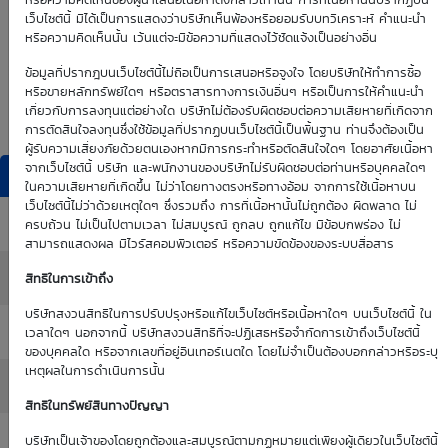
0.00
0.00
หรือความคิดเห็นของผู้นำเสนอเนื้อหาดังกล่าวเท่านั้น การที่เนื้อหานั้นปรากฏบน
เว็บไซต์นี้ มิได้เป็นการแสดงว่าบริษัทเห็นพ้องหรือยอมรับบทวิเคราะห์ คำแนะนำ
หรือความคิดเห็นนั้น เว้นแต่จะมีข้อความที่แสดงไว้ชัดแจ้งเป็นอย่างอื่น
Time Decay
TTM (days)
ข้อมูลที่ปรากฎบนเว็บไซต์นี้ไม่ถือเป็นการเสนอหรือจูงใจ โดยบริษัทให้ทำการซื้อ
หรือขายหลักทรัพย์ใดๆ หรือตราสารทางการเงินอื่นๆ หรือเป็นการให้คำแนะนำ
0.00 %
เกี่ยวกับการลงทุนแต่อย่างใด บริษัทไม่ต้องรับผิดชอบต่อความเสียหายที่เกิดจาก
การตัดสินใจลงทุนซึ่งใช้ข้อมูลที่ปรากฏบนเว็บไซต์นี้เป็นพื้นฐาน ท่านจึงต้องเป็น
ผู้รับความเสี่ยงภัยด้วยตนเองหากมีการกระทำหรือตัดสินใจใดๆ โดยอาศัยเนื้อหา
จากเว็บไซต์นี้ บริษัท และพนักงานของบริษัทไม่รับผิดชอบต่อท่านหรือบุคคลใดๆ
DW Indicators
ในความเสียหายที่เกิดขึ้น ไม่ว่าโดยทางตรงหรือทางอ้อม จากการใช้เนื้อหาบน
เว็บไซต์นี้ไม่ว่าด้วยเหตุใดๆ ซึ่งรวมถึง การที่เนื้อหานั้นไม่ถูกต้อง ผิดพลาด ไม่
Effective Gearing
: 0.00
ครบถ้วน ไม่เป็นไปตามเวลา ไม่สมบูรณ์ ถูกลบ ถูกแก้ไข มีข้อบกพร่อง ไม่
สามารถแสดงผล มีไวรัสคอมพิวเตอร์ หรือความขัดข้องของระบบสื่อสาร
Sensitivity
: 0.00
สิทธิในการเข้าถึง
บริษัทสงวนสิทธิในการปรับปรุงหรือแก้ไขเว็บไซต์หรือเนื้อหาใดๆ บนเว็บไซต์นี้ ใน
Time Decay (%)
: 0.00%
เวลาใดๆ นอกจากนี้ บริษัทสงวนสิทธิที่จะปฏิเสธหรือจำกัดการเข้าถึงเว็บไซต์นี้
ของบุคคลใด หรือจากเลขที่อยู่อินเทอร์เนตใด โดยไม่จำเป็นต้องบอกกล่าวหรือระบุ
เหตุผลในการดำเนินการนั้น
Implied Volatility
: 0.00%
สิทธิในทรัพย์สินทางปัญญา
:
บริษัทเป็นเจ้าของโดยถูกต้องและสมบูรณ์ตามกฏหมายแต่เพียงผู้เดียวในเว็บไซต์นี้