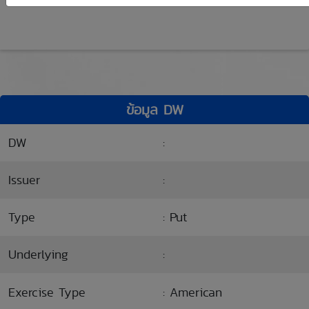
ข้อมูล DW
DW
:
Issuer
:
Type
: Put
Underlying
:
Exercise Type
: American