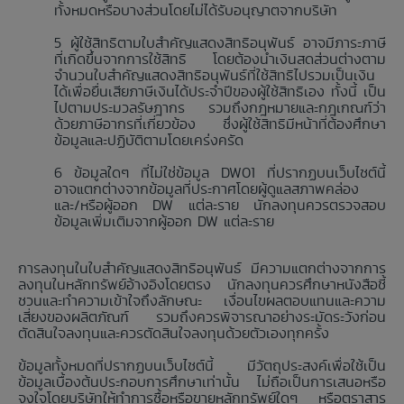
ทั้งหมดหรือบางส่วนโดยไม่ได้รับอนุญาตจากบริษัท
ผู้ใช้สิทธิตามใบสำคัญแสดงสิทธิอนุพันธ์ อาจมีภาระภาษี
ที่เกิดขึ้นจากการใช้สิทธิ โดยต้องนำเงินสดส่วนต่างตาม
จำนวนใบสำคัญแสดงสิทธิอนุพันธ์ที่ใช้สิทธิไปรวมเป็นเงิน
ได้เพื่อยื่นเสียภาษีเงินได้ประจำปีของผู้ใช้สิทธิเอง ทั้งนี้ เป็น
ไปตามประมวลรัษฎากร รวมถึงกฎหมายและกฎเกณฑ์ว่า
ด้วยภาษีอากรที่เกี่ยวข้อง ซึ่งผู้ใช้สิทธิมีหน้าที่ต้องศึกษา
ข้อมูลและปฏิบัติตามโดยเคร่งครัด
ข้อมูลใดๆ ที่ไม่ใช่ข้อมูล DW01 ที่ปรากฏบนเว็บไซต์นี้
อาจแตกต่างจากข้อมูลที่ประกาศโดยผู้ดูแลสภาพคล่อง
และ/หรือผู้ออก DW แต่ละราย นักลงทุนควรตรวจสอบ
ข้อมูลเพิ่มเติมจากผู้ออก DW แต่ละราย
การลงทุนในใบสำคัญแสดงสิทธิอนุพันธ์ มีความแตกต่างจากการ
ลงทุนในหลักทรัพย์อ้างอิงโดยตรง นักลงทุนควรศึกษาหนังสือชี้
ชวนและทำความเข้าใจถึงลักษณะ เงื่อนไขผลตอบแทนและความ
เสี่ยงของผลิตภัณฑ์ รวมถึงควรพิจารณาอย่างระมัดระวังก่อน
ตัดสินใจลงทุนและควรตัดสินใจลงทุนด้วยตัวเองทุกครั้ง
ข้อมูลทั้งหมดที่ปรากฏบนเว็บไซต์นี้ มีวัตถุประสงค์เพื่อใช้เป็น
ข้อมูลเบื้องต้นประกอบการศึกษาเท่านั้น ไม่ถือเป็นการเสนอหรือ
จูงใจโดยบริษัทให้ทำการซื้อหรือขายหลักทรัพย์ใดๆ หรือตราสาร