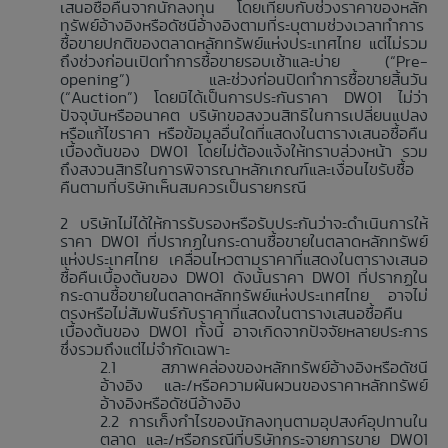
เสนอซื้อคืนจากนักลงทุน โดยเทียบกับช่วงราคาของหลัก
ทรัพย์อ้างอิงหรือดัชนีอ้างอิงตามที่ระบุตามช่วงเวลาทำการ
ซื้อขายปกติของตลาดหลักทรัพย์แห่งประเทศไทย แต่ไม่รวม
ถึงช่วงก่อนเปิดทำการซื้อขายรอบเช้าและบ่าย (“Pre-
opening”) และช่วงก่อนปิดทำการซื้อขายสิ้นวัน
(“Auction”) โดยมิได้เป็นการประกันราคา DW01 ไม่ว่า
ปัจจุบันหรืออนาคต บริษัทขอสงวนสิทธิในการเปลี่ยนแปลง
หรือแก้ไขราคา หรือข้อมูลอื่นใดที่แสดงในตารางเสนอซื้อคืน
เบื้องต้นของ DW01 โดยไม่ต้องแจ้งให้ทราบล่วงหน้า รวม
ถึงสงวนสิทธิในการพิจารณาหลักเกณฑ์และเงื่อนไขรับซื้อ
คืนตามที่บริษัทเห็นสมควรเป็นรายกรณี
บริษัทไม่ได้ให้การรับรองหรือรับประกันว่าจะดำเนินการให้
ราคา DW01 ที่ปรากฏในกระดานซื้อขายในตลาดหลักทรัพย์
แห่งประเทศไทย เคลื่อนไหวตามราคาที่แสดงในตารางเสนอ
ซื้อคืนเบื้องต้นของ DW01 ดังนั้นราคา DW01 ที่ปรากฏใน
กระดานซื้อขายในตลาดหลักทรัพย์แห่งประเทศไทย อาจไม่
ตรงหรือไม่สัมพันธ์กับราคาที่แสดงในตารางเสนอซื้อคืน
เบื้องต้นของ DW01 ทั้งนี้ อาจเกิดจากปัจจัยหลายประการ
ซึ่งรวมถึงแต่ไม่จำกัดเฉพาะ
สภาพคล่องของหลักทรัพย์อ้างอิงหรือดัชนี
อ้างอิง และ/หรือความผันผวนของราคาหลักทรัพย์
อ้างอิงหรือดัชนีอ้างอิง
การเก็งกำไรของนักลงทุนตามอุปสงค์อุปทานใน
ตลาด และ/หรือกรณีที่บริษัทกระจายการขาย DW01