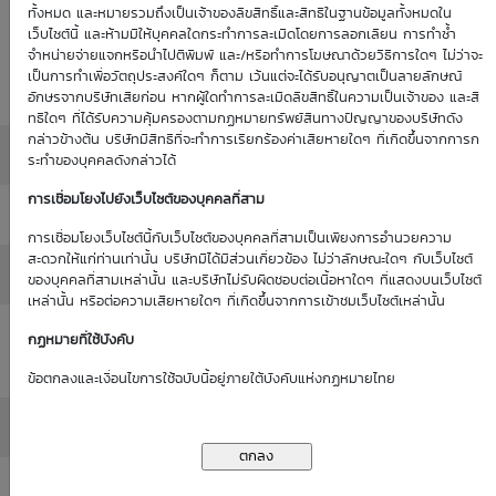
Historical
ทั้งหมด และหมายรวมถึงเป็นเจ้าของลิขสิทธิ์และสิทธิในฐานข้อมูลทั้งหมดใน
: 0.00%
0.00%
(as of 1
เว็บไซต์นี้ และห้ามมิให้บุคคลใดกระทำการละเมิดโดยการลอกเลียน การทำซ้ำ
Volatility
จำหน่ายจ่ายแจกหรือนำไปตีพิมพ์ และ/หรือทำการโฆษณาด้วยวิธีการใดๆ ไม่ว่าจะ
(as of 1
Jan 70)
เป็นการทำเพื่อวัตถุประสงค์ใดๆ ก็ตาม เว้นแต่จะได้รับอนุญาตเป็นลายลักษณ์
Jan 70)
อักษรจากบริษัทเสียก่อน หากผู้ใดทำการละเมิดลิขสิทธิ์ในความเป็นเจ้าของ และสิ
ทธิใดๆ ที่ได้รับความคุ้มครองตามกฏหมายทรัพย์สินทางปัญญาของบริษัทดัง
กล่าวข้างต้น บริษัทมีสิทธิที่จะทำการเรียกร้องค่าเสียหายใดๆ ที่เกิดขึ้นจากการก
Moneyness
: ATM / 0.00%
ระทำของบุคคลดังกล่าวได้
การเชื่อมโยงไปยังเว็บไซต์ของบุคคลที่สาม
Delta
: 0.00%
การเชื่อมโยงเว็บไซต์นี้กับเว็บไซต์ของบุคคลที่สามเป็นเพียงการอำนวยความ
สะดวกให้แก่ท่านเท่านั้น บริษัทมิได้มีส่วนเกี่ยวข้อง ไม่ว่าลักษณะใดๆ กับเว็บไซต์
All in Premium
: 0.00%
ของบุคคลที่สามเหล่านั้น และบริษัทไม่รับผิดชอบต่อเนื้อหาใดๆ ที่แสดงบนเว็บไซต์
เหล่านั้น หรือต่อความเสียหายใดๆ ที่เกิดขึ้นจากการเข้าชมเว็บไซต์เหล่านั้น
Intrinsic Value
กฏหมายที่ใช้บังคับ
: 0.00
(THB)
ข้อตกลงและเงื่อนไขการใช้ฉบับนี้อยู่ภายใต้บังคับแห่งกฏหมายไทย
Time Value (THB)
: 0.00
Outstanding
: -