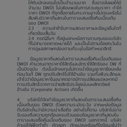
ให้กับนักลงทุนไปเป็นจำนวนมาก ซึ่งอาจส่งผลให้มี
จำนวน DW01 ไม่เพียงพอในการควบคุมราคา ทำให้
ราคา DW01 ที่ถูกซื้อขายในกระดานอาจไม่ตรงหรือไม่
สัมพันธ์ราคาที่แสดงในตารางเสนอซื้อคืนเบื้องต้น
ของ DW01
ความล่าช้าในการแสดงราคาและข้อมูลอื่นใดที่
เกี่ยวข้องสิ้นวัน
กรณีอื่นๆ ที่อยู่นอกเหนือการควบคุมของบริษัท
ที่ไม่สามารถคาดหมายได้ และเป็นไปตามข้อยกเว้นใน
การดูแลสภาพคล่องตามที่ระบุในข้อกำหนดสิทธิ
ข้อมูลราคาที่แสดงในตารางเสนอซื้อคืนเบื้องต้นของ
DW01 คำนวณจากราคาใช้สิทธิและอัตราใช้สิทธิของ DW ที่
เป็นปัจจุบัน ดังนั้นนักลงทุนไม่ควรนำข้อมูลราคาย้อนหลัง
ก่อนวันที่ DW ถูกปรับสิทธิไปใช้อ้างอิง รวมทั้งพึงระลึกและ
เข้าใจว่าข้อมูลราคาในอนาคตอาจมีการเปลี่ยนแปลงหากมี
การปรับสิทธิจากการจ่ายสิทธิประโยชน์บนหลักทรัพย์
อ้างอิง (Corporate Action) เกิดขึ้น
บริษัทได้จัดทำข้อมูลราคาที่แสดงในตารางเสนอซื้อคืน
เบื้องต้นของ DW01 ด้วยความระมัดระวัง จากแหล่งข้อมูล
ที่บริษัทเห็นว่ามีความน่าเชื่อถือ อย่างไรก็ตาม บริษัทไม่อาจ
รับรองถึงความถูกต้องครบถ้วนของข้อมูลราคาที่แสดงใน
ตารางเสนอซื้อคืนเบื้องต้นของ DW01 นอกจากนี้ บริษัท
ห้ามมิให้ผู้ใดทำซ้ำ คัดลอก ดัดแปลงหรือแก้ไขข้อมูลไม่ว่า